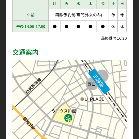
月
火
水
木
金
土
日
再診予約制(専門外来のみ)
午前
休
休
午後 14:00-17:00
●
●
●
●
●
休
休
最終受付 16:30
交通案内