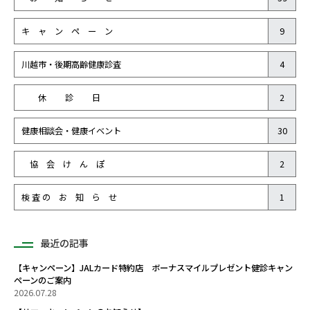
キ ャ ン ペ ー ン
9
川越市・後期高齢健康診査
4
休 診 日
2
健康相談会・健康イベント
30
協 会 け ん ぽ
2
検 査 の お 知 ら せ
1
最近の記事
【キャンペーン】JALカード特約店 ボーナスマイルプレゼント健診キャン
ペーンのご案内
2026.07.28