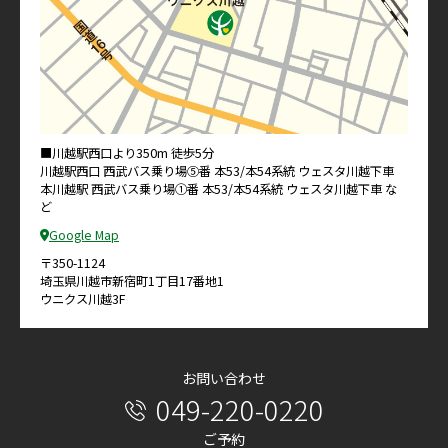
■川越駅西口より350m 徒歩5分
川越駅西口 西武バス乗り場⑤番 本53/本54系統 ウェスタ川越下車
本川越駅 西武バス乗り場①番 本53/本54系統 ウェスタ川越下車 な
ど
Google Map
〒350-1124
埼玉県川越市新宿町1丁目17番地1
ウニクス川越3F
お問い合わせ
049-220-0220
ご予約