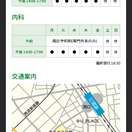
午後 14:00-17:00
●
●
●
●
●
休
休
内科
月
火
水
木
金
土
日
再診予約制(専門外来のみ)
午前
休
休
午後 14:00-17:00
●
●
●
●
●
休
休
最終受付 16:30
交通案内