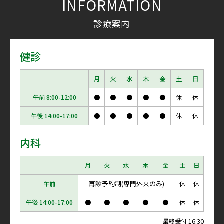
INFORMATION
診療案内
健診
月
火
水
木
金
土
日
午前 8:00-12:00
●
●
●
●
●
休
休
午後 14:00-17:00
●
●
●
●
●
休
休
内科
月
火
水
木
金
土
日
再診予約制(専門外来のみ)
午前
休
休
午後 14:00-17:00
●
●
●
●
●
休
休
最終受付 16:30