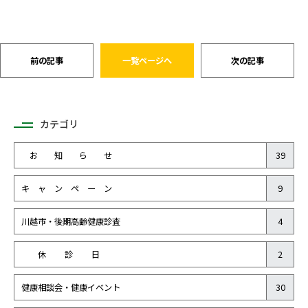
前の記事
一覧ページへ
次の記事
カテゴリ
お 知 ら せ
39
キ ャ ン ペ ー ン
9
川越市・後期高齢健康診査
4
休 診 日
2
健康相談会・健康イベント
30