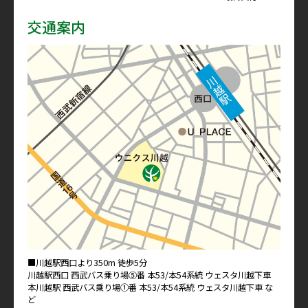
交通案内
■川越駅西口より350m 徒歩5分
川越駅西口 西武バス乗り場⑤番 本53/本54系統 ウェスタ川越下車
本川越駅 西武バス乗り場①番 本53/本54系統 ウェスタ川越下車 な
ど