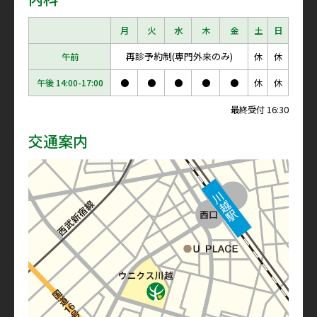
月
火
水
木
金
土
日
再診予約制(専門外来のみ)
午前
休
休
午後 14:00-17:00
●
●
●
●
●
休
休
最終受付 16:30
交通案内