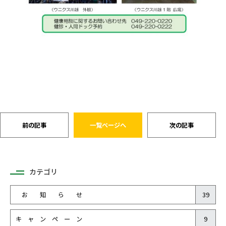
前の記事
一覧ページへ
次の記事
カテゴリ
お 知 ら せ
39
キ ャ ン ペ ー ン
9