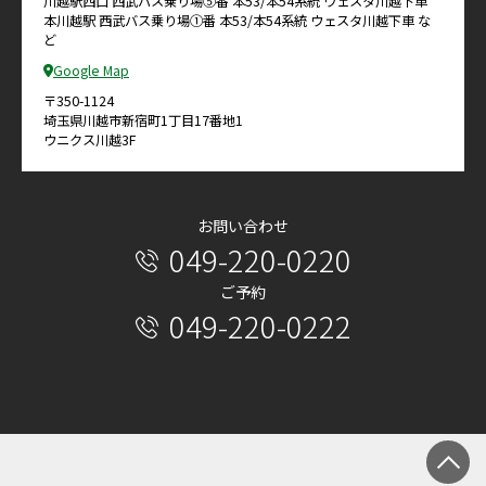
川越駅西口 西武バス乗り場⑤番 本53/本54系統 ウェスタ川越下車
本川越駅 西武バス乗り場①番 本53/本54系統 ウェスタ川越下車 な
ど
Google Map
〒350-1124
埼玉県川越市新宿町1丁目17番地1
ウニクス川越3F
お問い合わせ
049-220-0220
ご予約
049-220-0222