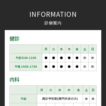
INFORMATION
診療案内
健診
月
火
水
木
金
土
日
午前 8:00-12:00
●
●
●
●
●
休
休
午後 14:00-17:00
●
●
●
●
●
休
休
内科
月
火
水
木
金
土
日
再診予約制(専門外来のみ)
午前
休
休