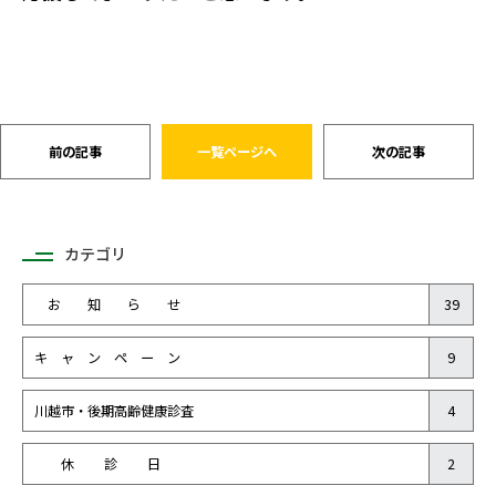
前の記事
一覧ページへ
次の記事
カテゴリ
お 知 ら せ
39
キ ャ ン ペ ー ン
9
川越市・後期高齢健康診査
4
休 診 日
2