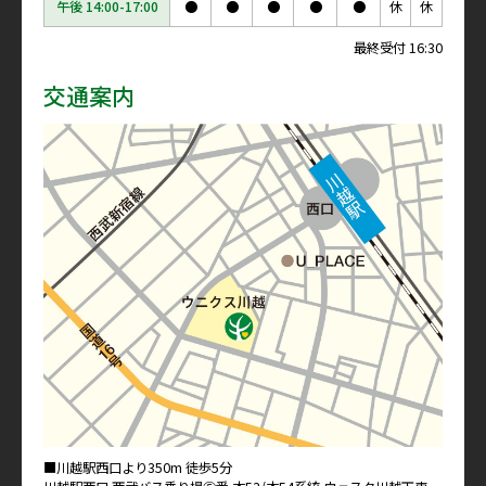
午後 14:00-17:00
●
●
●
●
●
休
休
最終受付 16:30
交通案内
■川越駅西口より350m 徒歩5分