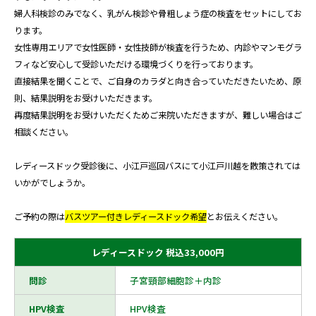
婦人科検診のみでなく、乳がん検診や骨粗しょう症の検査をセットにしてお
ります。
女性専用エリアで女性医師・女性技師が検査を行うため、内診やマンモグラ
フィなど安心して受診いただける環境づくりを行っております。
直接結果を聞くことで、ご自身のカラダと向き合っていただきたいため、原
則、結果説明をお受けいただきます。
再度結果説明をお受けいただくためご来院いただきますが、難しい場合はご
相談ください。
レディースドック受診後に、小江戸巡回バスにて小江戸川越を散策されては
いかがでしょうか。
ご予約の際は
バスツアー付きレディースドック希望
とお伝えください。
レディースドック 税込33,000円
問診
子宮頸部細胞診＋内診
HPV検査
HPV検査