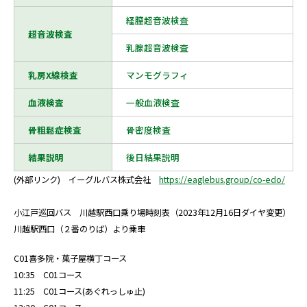
経膣超音波検査
超音波検査
乳腺超音波検査
乳房X線検査
マンモグラフィ
血液検査
一般血液検査
骨粗鬆症検査
骨密度検査
結果説明
後日結果説明
(外部リンク) イーグルバス株式会社
https://eaglebus.group/co-edo/
小江戸巡回バス 川越駅西口乗り場時刻表（2023年12月16日ダイヤ変更）
川越駅西口（２番のりば）より乗車
C01喜多院・菓子屋横丁コース
10:35 C01コース
11:25 C01コース(あぐれっしゅ止)