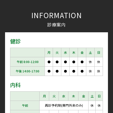
INFORMATION
診療案内
健診
月
火
水
木
金
土
日
午前 8:00-12:00
●
●
●
●
●
休
休
午後 14:00-17:00
●
●
●
●
●
休
休
内科
月
火
水
木
金
土
日
再診予約制(専門外来のみ)
午前
休
休