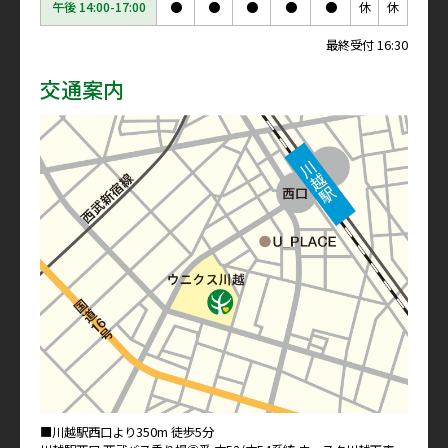
午後 14:00-17:00
●
●
●
●
●
休
休
最終受付 16:30
交通案内
■川越駅西口より350m 徒歩5分