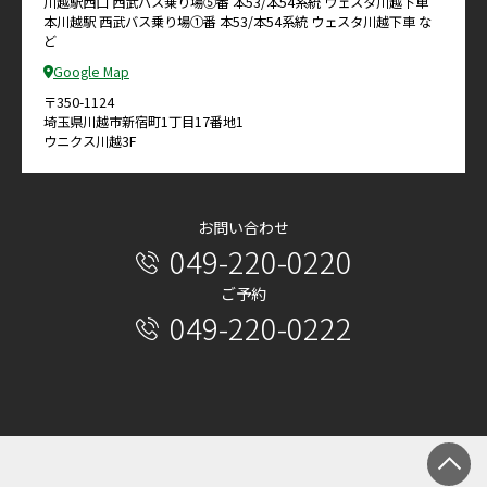
川越駅西口 西武バス乗り場⑤番 本53/本54系統 ウェスタ川越下車
本川越駅 西武バス乗り場①番 本53/本54系統 ウェスタ川越下車 な
ど
Google Map
〒350-1124
埼玉県川越市新宿町1丁目17番地1
ウニクス川越3F
お問い合わせ
049-220-0220
ご予約
049-220-0222