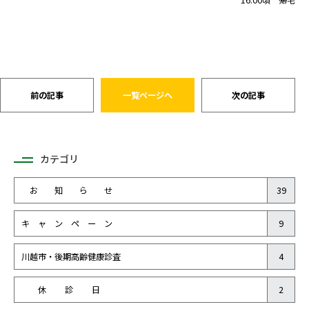
前の記事
一覧ページへ
次の記事
カテゴリ
お 知 ら せ
39
キ ャ ン ペ ー ン
9
川越市・後期高齢健康診査
4
休 診 日
2